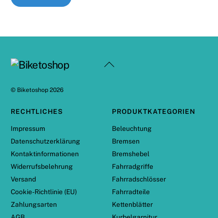
Back
To
Top
©
Biketoshop
2026
RECHTLICHES
PRODUKTKATEGORIEN
Impressum
Beleuchtung
Datenschutzerklärung
Bremsen
Kontaktinformationen
Bremshebel
Widerrufsbelehrung
Fahrradgriffe
Versand
Fahrradschlösser
Cookie-Richtlinie (EU)
Fahrradteile
Zahlungsarten
Kettenblätter
AGB
Kurbelgarnitur