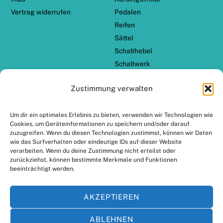
Vertrag widerrufen
Pedalen
Reifen
Sättel
Schalthebel
Schaltwerk
Schaltzug Set
Zustimmung verwalten
TERN Zubehör
ZAHLUNGSARTEN
VERSANDPARTNER
Um dir ein optimales Erlebnis zu bieten, verwenden wir Technologien wie
Cookies, um Geräteinformationen zu speichern und/oder darauf
zuzugreifen. Wenn du diesen Technologien zustimmst, können wir Daten
wie das Surfverhalten oder eindeutige IDs auf dieser Website
verarbeiten. Wenn du deine Zustimmung nicht erteilst oder
zurückziehst, können bestimmte Merkmale und Funktionen
beeinträchtigt werden.
AKZEPTIEREN
ABLEHNEN