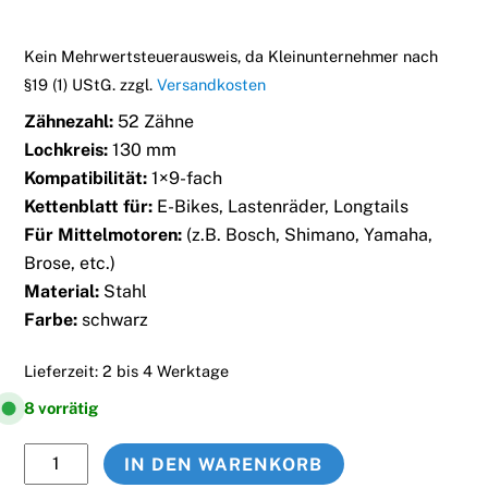
79,95 €
29,99 €.
Kein Mehrwertsteuerausweis, da Kleinunternehmer nach
§19 (1) UStG.
zzgl.
Versandkosten
Zähnezahl:
52 Zähne
Lochkreis:
130 mm
Kompatibilität:
1×9-fach
Kettenblatt für:
E-Bikes, Lastenräder, Longtails
Für Mittelmotoren:
(z.B. Bosch, Shimano, Yamaha,
Brose, etc.)
Material:
Stahl
Farbe:
schwarz
Lieferzeit:
2 bis 4 Werktage
8 vorrätig
Tern
IN DEN WARENKORB
Kettenblatt