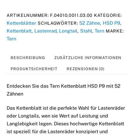
HSD
P9
ARTIKELNUMMER:
F.04010.0011.03.00
KATEGORIE:
52
Kettenblätter
52 Zähne
HSD P9
SCHLAGWÖRTER:
,
,
Zähne
Kettenblatt
Lastenrad
Longtail
Stahl
Tern
,
,
,
,
MARKE:
Menge
Tern
BESCHREIBUNG
ZUSÄTZLICHE INFORMATIONEN
PRODUKTSICHERHEIT
REZENSIONEN (0)
Entdecken Sie das Tern Kettenblatt HSD P9 mit 52
Zähnen
Das Kettenblatt ist die perfekte Wahl für Lastenräder
oder Longtails, wen sie Wert auf Leistung und
Langlebigkeit legen. Dieses hochwertige Kettenblatt
ist speziell für die Lastenräder konzipiert und