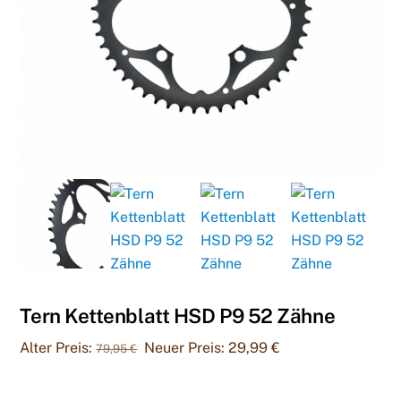
Tern Kettenblatt HSD P9 52 Zähne
Ursprünglicher
Aktueller
Alter Preis:
Neuer Preis:
29,99
€
79,95
€
Preis
Preis
war:
ist: