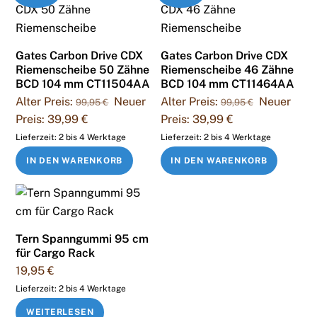
Gates Carbon Drive CDX
Gates Carbon Drive CDX
Riemenscheibe 50 Zähne
Riemenscheibe 46 Zähne
BCD 104 mm CT11504AA
BCD 104 mm CT11464AA
Ursprünglicher
Ursprüngli
Alter Preis:
Neuer
Alter Preis:
Neuer
99,95
€
99,95
€
Preis
Preis
Aktueller
Aktueller
Preis:
39,99
€
Preis:
39,99
€
war:
war:
Preis
Preis
Lieferzeit:
2 bis 4 Werktage
Lieferzeit:
2 bis 4 Werktage
99,95 €
99,95 €
ist:
ist:
IN DEN WARENKORB
IN DEN WARENKORB
39,99 €.
39,99 €.
Tern Spanngummi 95 cm
für Cargo Rack
19,95
€
Lieferzeit:
2 bis 4 Werktage
WEITERLESEN