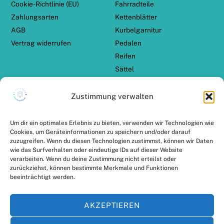
Cookie-Richtlinie (EU)
Fahrradteile
Zahlungsarten
Kettenblätter
AGB
Kurbelgarnitur
Vertrag widerrufen
Pedalen
Reifen
Sättel
Schalthebel
Schaltwerk
Zustimmung verwalten
Schaltzug Set
TERN Zubehör
Um dir ein optimales Erlebnis zu bieten, verwenden wir Technologien wie
Cookies, um Geräteinformationen zu speichern und/oder darauf
zuzugreifen. Wenn du diesen Technologien zustimmst, können wir Daten
ZAHLUNGSARTEN
VERSANDPARTNER
wie das Surfverhalten oder eindeutige IDs auf dieser Website
verarbeiten. Wenn du deine Zustimmung nicht erteilst oder
zurückziehst, können bestimmte Merkmale und Funktionen
beeinträchtigt werden.
AKZEPTIEREN