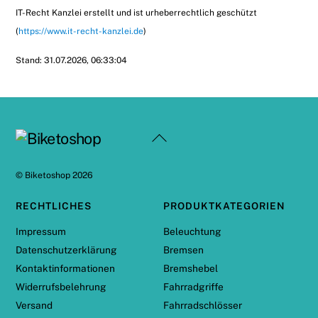
IT-Recht Kanzlei erstellt und ist urheberrechtlich geschützt
(
https://www.it-recht-kanzlei.de
)
Stand: 31.07.2026, 06:33:04
Back
To
Top
©
Biketoshop
2026
RECHTLICHES
PRODUKTKATEGORIEN
Impressum
Beleuchtung
Datenschutzerklärung
Bremsen
Kontaktinformationen
Bremshebel
Widerrufsbelehrung
Fahrradgriffe
Versand
Fahrradschlösser