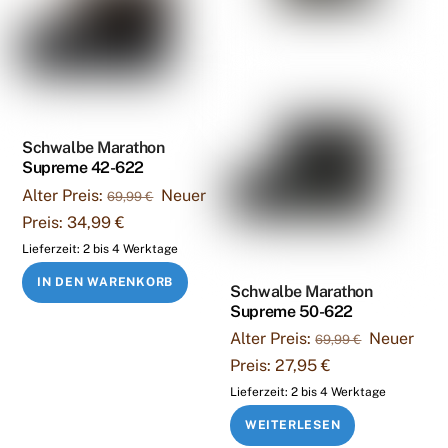
Schwalbe Marathon
Supreme 42-622
Ursprünglicher
Alter Preis:
Neuer
69,99
€
Preis
Aktueller
Preis:
34,99
€
war:
Preis
Lieferzeit:
2 bis 4 Werktage
69,99 €
ist:
IN DEN WARENKORB
Schwalbe Marathon
34,99 €.
Supreme 50-622
Ursprüngli
Alter Preis:
Neuer
69,99
€
Preis
Aktueller
Preis:
27,95
€
war:
Preis
Lieferzeit:
2 bis 4 Werktage
69,99 €
ist:
WEITERLESEN
27,95 €.