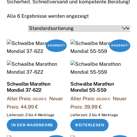
Sicherheit. Schnellversand und kompetente Beratung!
Alle 6 Ergebnisse werden angezeigt
ANGEBOT!
ANGEBOT!
Schwalbe Marathon
Schwalbe Marathon
Mondial 37-622
Mondial 55-559
Ursprünglicher
Ursprüngli
Alter Preis:
Neuer
Alter Preis:
Neuer
69,99
€
69,99
€
Preis
Preis
Aktueller
Aktueller
Preis:
44,99
€
Preis:
39,99
€
war:
war:
Preis
Preis
Lieferzeit:
2 bis 4 Werktage
Lieferzeit:
2 bis 4 Werktage
69,99 €
69,99 €
ist:
ist:
IN DEN WARENKORB
WEITERLESEN
44,99 €.
39,99 €.