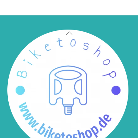
Back
To
Top