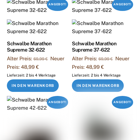
ANGEBOT!
ANGEBOT!
Schwalbe Marathon
Schwalbe Marathon
Supreme 32-622
Supreme 37-622
Ursprünglicher
Ursprüngli
Alter Preis:
Neuer
Alter Preis:
Neuer
69,99
€
69,99
€
Preis
Preis
Aktueller
Aktueller
Preis:
48,99
€
Preis:
48,99
€
war:
war:
Preis
Preis
Lieferzeit:
2 bis 4 Werktage
Lieferzeit:
2 bis 4 Werktage
69,99 €
69,99 €
ist:
ist:
IN DEN WARENKORB
IN DEN WARENKORB
48,99 €.
48,99 €.
ANGEBOT!
ANGEBOT!