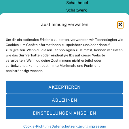
Schalthebel
Schaltwerk
Schaltzug Set
Zustimmung verwalten
TERN Zubehör
ZAHLUNGSARTEN
VERSANDPARTNER
Um dir ein optimales Erlebnis zu bieten, verwenden wir Technologien wie
Cookies, um Geräteinformationen zu speichern und/oder darauf
zuzugreifen. Wenn du diesen Technologien zustimmst, können wir Daten
wie das Surfverhalten oder eindeutige IDs auf dieser Website
verarbeiten. Wenn du deine Zustimmung nicht erteilst oder
zurückziehst, können bestimmte Merkmale und Funktionen
beeinträchtigt werden.
AKZEPTIEREN
ABLEHNEN
Kein Mehrwertsteuerausweis, da Kleinunternehmer nach §19 (1)
EINSTELLUNGEN ANSEHEN
UStG.
Cookie-Richtlinie
Datenschutzerklärung
Impressum