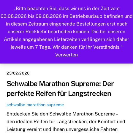
Skip
Cart
Men
„Bitte beachten Sie, dass wir uns in der Zeit vom
to
03.08.2026 bis 09.08.2026 im Betriebsurlaub befinden und
content
in diesem Zeitraum eingehende Bestellungen erst nach
unserer Rückkehr bearbeiten können. Die bei unseren
Artikeln angegebenen Lieferzeiten verlängern sich daher
jeweils um 7 Tage. Wir danken für Ihr Verständnis.“
Verwerfen
23/02/2026
Schwalbe Marathon Supreme: Der
perfekte Reifen für Langstrecken
schwalbe marathon supreme
Entdecken Sie den Schwalbe Marathon Supreme –
den idealen Reifen für Langstrecken, der Komfort und
Leistung vereint und Ihnen unvergessliche Fahrten