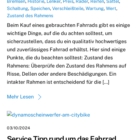
Bremsen
,
Historie
,
Lenker
,
Preis
,
Räder
,
Reifen
,
Sattel
,
Schaltung
,
Speichen
,
Verschleißteile
,
Wartung
,
Wert
,
Zustand des Rahmens
Beim Kauf eines gebrauchten Fahrrads gibt es einige
wichtige Dinge, auf die du achten solltest, um
sicherzustellen, dass du ein qualitativ hochwertiges
und zuverlässiges Fahrrad erhältst. Hier sind einige
Punkte, die du beachten solltest: Zustand des
Rahmens: Überprüfe den Zustand des Rahmens auf
Risse, Dellen oder andere Beschädigungen. Ein
intakter Rahmen ist entscheidend für die […]
Mehr Lesen
03/10/2024
Service Tipp rund um das Fahrrad