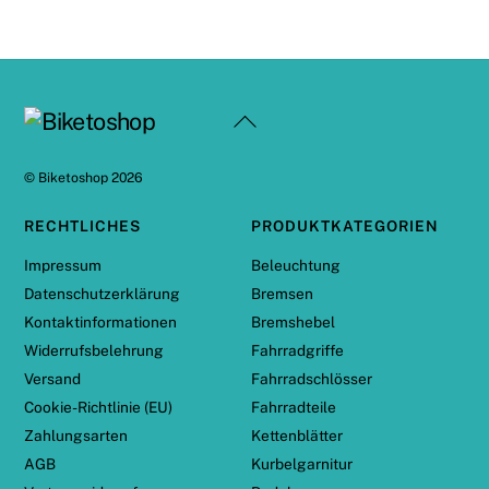
Back
To
Top
©
Biketoshop
2026
RECHTLICHES
PRODUKTKATEGORIEN
Impressum
Beleuchtung
Datenschutzerklärung
Bremsen
Kontaktinformationen
Bremshebel
Widerrufsbelehrung
Fahrradgriffe
Versand
Fahrradschlösser
Cookie-Richtlinie (EU)
Fahrradteile
Zahlungsarten
Kettenblätter
AGB
Kurbelgarnitur