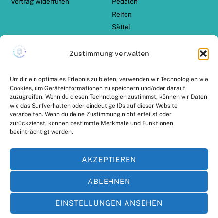
Vertrag widerrufen
Pedalen
Reifen
Sättel
Schalthebel
Schaltwerk
Zustimmung verwalten
Schaltzug Set
TERN Zubehör
Um dir ein optimales Erlebnis zu bieten, verwenden wir Technologien wie
Cookies, um Geräteinformationen zu speichern und/oder darauf
zuzugreifen. Wenn du diesen Technologien zustimmst, können wir Daten
ZAHLUNGSARTEN
VERSANDPARTNER
wie das Surfverhalten oder eindeutige IDs auf dieser Website
verarbeiten. Wenn du deine Zustimmung nicht erteilst oder
zurückziehst, können bestimmte Merkmale und Funktionen
beeinträchtigt werden.
AKZEPTIEREN
ABLEHNEN
EINSTELLUNGEN ANSEHEN
Kein Mehrwertsteuerausweis, da Kleinunternehmer nach §19 (1)