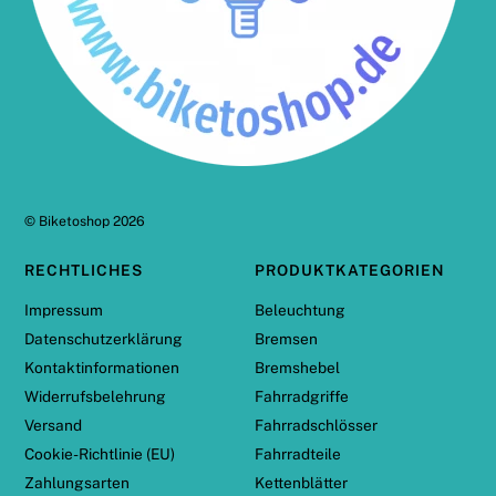
©
Biketoshop
2026
RECHTLICHES
PRODUKTKATEGORIEN
Impressum
Beleuchtung
Datenschutzerklärung
Bremsen
Kontaktinformationen
Bremshebel
Widerrufsbelehrung
Fahrradgriffe
Versand
Fahrradschlösser
Cookie-Richtlinie (EU)
Fahrradteile
Zahlungsarten
Kettenblätter