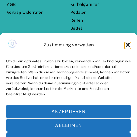
AGB
Kurbelgarnitur
Vertrag widerrufen
Pedalen
Reifen
Sättel
Schalthebel
Schaltwerk
Zustimmung verwalten
Schaltzug Set
TERN Zubehör
Um dir ein optimales Erlebnis zu bieten, verwenden wir Technologien wie
Cookies, um Geräteinformationen zu speichern und/oder darauf
zuzugreifen. Wenn du diesen Technologien zustimmst, können wir Daten
ZAHLUNGSARTEN
VERSANDPARTNER
wie das Surfverhalten oder eindeutige IDs auf dieser Website
verarbeiten. Wenn du deine Zustimmung nicht erteilst oder
zurückziehst, können bestimmte Merkmale und Funktionen
beeinträchtigt werden.
AKZEPTIEREN
ABLEHNEN