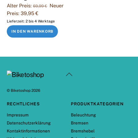
Die
Ursprünglicher
Alter Preis:
Neuer
69,99
€
Opti
Preis
Aktueller
Preis:
39,95
€
könn
war:
Preis
Lieferzeit:
2 bis 4 Werktage
auf
69,99 €
ist:
IN DEN WARENKORB
der
39,95 €.
Prod
gewä
werd
Back
To
Top
©
Biketoshop
2026
RECHTLICHES
PRODUKTKATEGORIEN
Impressum
Beleuchtung
Datenschutzerklärung
Bremsen
Kontaktinformationen
Bremshebel