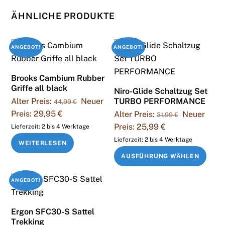
ÄHNLICHE PRODUKTE
ANGEBOT!
ANGEBOT!
Brooks Cambium Rubber
Griffe all black
Niro-Glide Schaltzug Set
Ursprünglicher
Alter Preis:
Neuer
TURBO PERFORMANCE
44,99
€
Preis
Aktueller
Preis:
29,95
€
Ursprüngli
Alter Preis:
Neuer
31,99
€
war:
Preis
Preis
Aktueller
Preis:
25,99
€
Lieferzeit:
2 bis 4 Werktage
44,99 €
ist:
war:
Preis
Lieferzeit:
2 bis 4 Werktage
WEITERLESEN
29,95 €.
31,99 €
ist:
Dies
AUSFÜHRUNG WÄHLEN
25,99 €.
Prod
weis
ANGEBOT!
mehr
Vari
Ergon SFC30-S Sattel
auf.
Trekking