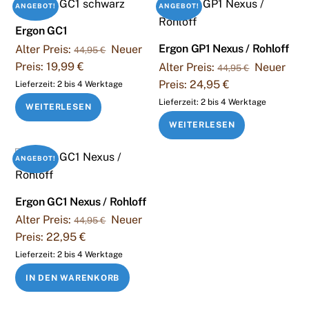
ANGEBOT!
ANGEBOT!
Ergon GC1
Ursprünglicher
Ergon GP1 Nexus / Rohloff
Alter Preis:
Neuer
44,95
€
Preis
Aktueller
Preis:
19,99
€
Ursprüngli
Alter Preis:
Neuer
44,95
€
war:
Preis
Preis
Aktueller
Preis:
24,95
€
Lieferzeit:
2 bis 4 Werktage
44,95 €
ist:
war:
Preis
Lieferzeit:
2 bis 4 Werktage
WEITERLESEN
19,99 €.
44,95 €
ist:
WEITERLESEN
24,95 €.
ANGEBOT!
Ergon GC1 Nexus / Rohloff
Ursprünglicher
Alter Preis:
Neuer
44,95
€
Preis
Aktueller
Preis:
22,95
€
war:
Preis
Lieferzeit:
2 bis 4 Werktage
44,95 €
ist:
IN DEN WARENKORB
22,95 €.