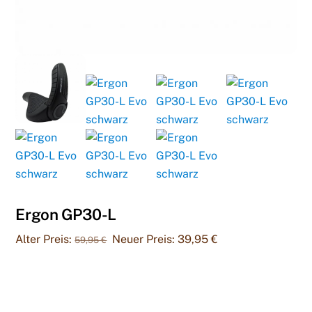
Ergon GP30-L
Ursprünglicher
Aktueller
Alter Preis:
Neuer Preis:
39,95
€
59,95
€
Preis
Preis
war:
ist:
59,95 €
39,95 €.