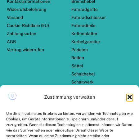
Kontaktinformationen
Bremshebel
Widerrufsbelehrung
Fahrradgriffe
Versand
Fahrradschlösser
Cookie-Richtlinie (EU)
Fahrradteile
Zahlungsarten
Kettenblätter
AGB
Kurbelgarnitur
Vertrag widerrufen
Pedalen
Reifen
Sättel
Schalthebel
Schaltwerk
Schaltzug Set
Zustimmung verwalten
TERN Zubehör
ZAHLUNGSARTEN
VERSANDPARTNER
Um dir ein optimales Erlebnis zu bieten, verwenden wir Technologien wie
Cookies, um Geräteinformationen zu speichern und/oder darauf
zuzugreifen. Wenn du diesen Technologien zustimmst, können wir Daten
wie das Surfverhalten oder eindeutige IDs auf dieser Website
verarbeiten. Wenn du deine Zustimmung nicht erteilst oder