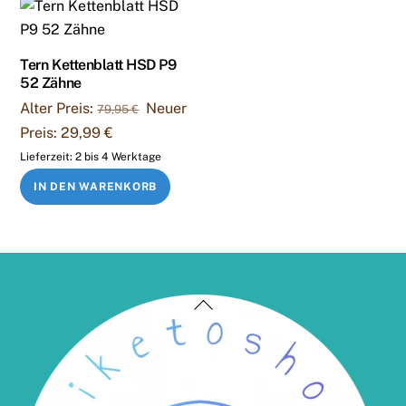
Tern Kettenblatt HSD P9
52 Zähne
Ursprünglicher
Alter Preis:
Neuer
79,95
€
Preis
Aktueller
Preis:
29,99
€
war:
Preis
Lieferzeit:
2 bis 4 Werktage
79,95 €
ist:
IN DEN WARENKORB
29,99 €.
Back
To
Top