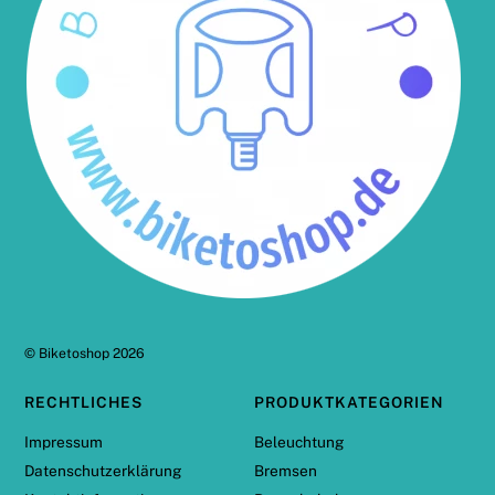
©
Biketoshop
2026
RECHTLICHES
PRODUKTKATEGORIEN
Impressum
Beleuchtung
Datenschutzerklärung
Bremsen